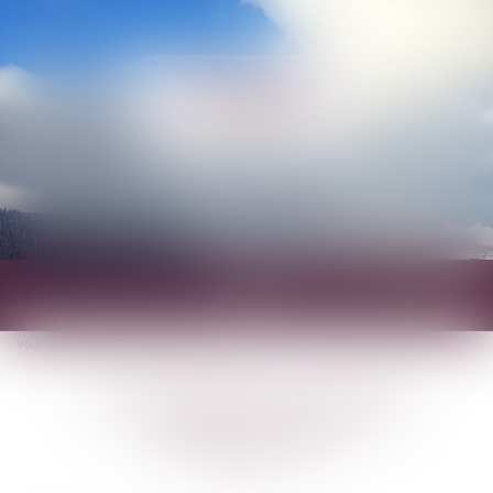
Ouvrir
le
Vous êtes ici :
Contacter Aurélie SAMPIETRO
menu
Contacter Aurélie
SAMPIETRO