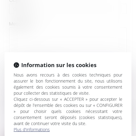
Objet
Message
Information sur les cookies
Code de vérification
Nous avons recours à des cookies techniques pour
assurer le bon fonctionnement du site, nous utilisons
également des cookies soumis à votre consentement
pour collecter des statistiques de visite.
Utilisation des données
Cliquez ci-dessous sur « ACCEPTER » pour accepter le
dépôt de l'ensemble des cookies ou sur « CONFIGURER
J'accepte que les informations saisies soient traitées
informatiquement par CHOPIN AVOCATS - WATBOT GERRIET
» pour choisir quels cookies nécessitant votre
et l'hébergeur du présent site dans le cadre de ma demande
consentement seront déposés (cookies statistiques),
et de la relation avec CHOPIN AVOCATS - WATBOT GERRIET
avant de continuer votre visite du site.
qui peut en découler.
Plus d'informations