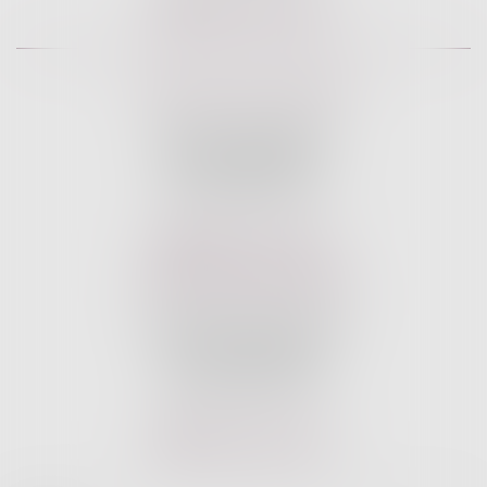
Nous localiser
Cabinet Secondaire
13 Place Jules Meline
88200 REMIREMONT
Tél :
03 29 37 06 75
Nous localiser
Cabinet Secondaire
11 boulevard de Saint Dié
88400 GERARDMER
Tél :
03 29 37 06 75
Nous localiser