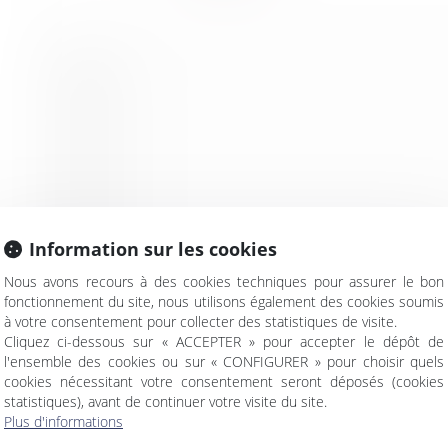
Information sur les cookies
Nous avons recours à des cookies techniques pour assurer le bon
fonctionnement du site, nous utilisons également des cookies soumis
à votre consentement pour collecter des statistiques de visite.
Cliquez ci-dessous sur « ACCEPTER » pour accepter le dépôt de
l'ensemble des cookies ou sur « CONFIGURER » pour choisir quels
cookies nécessitant votre consentement seront déposés (cookies
statistiques), avant de continuer votre visite du site.
Plus d'informations